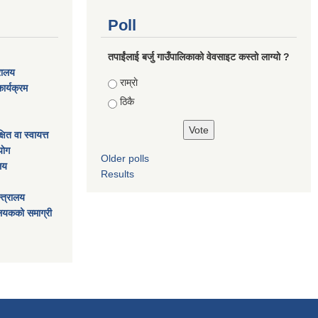
Poll
तपाईंलाई बर्जु गाउँपालिकाको वेवसाइट कस्तो लाग्यो ?
्रालय
Choices
राम्राे
ार्यक्रम
ठिकै
ित वा स्वायत्त
ाेग
Older polls
ालय
Results
्त्रालय
ालयकको समाग्री