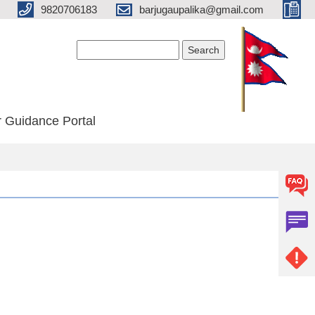
9820706183
barjugaupalika@gmail.com
Search form
Search
 Guidance Portal