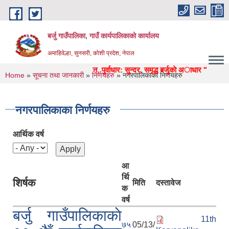
Skip to main content
बर्जु गाउँपालिका, गाउँ कार्यपालिकाको कार्यालय
अमाहिवेल्हा, सुनसरी, कोशी प्रदेश, नेपाल
शिक्षा, स्वास्थ्य, उद्याेग, पर्यटन, पुर्वाधार: सुन्दर, समृद्ध बर्जुकाे अाधार "
You are here
Home
»
सूचना तथा जानकारी
»
निर्णयहरु
» नगरपालिकाका निर्णयहरु
नगरपालिकाका निर्णयहरु
आर्थिक वर्ष
आ
र्थि
शिर्षक
मिति
दस्तावेज
क
वर्ष
बर्जु गाउँपालिकाकाे
11th
७५
05/13/