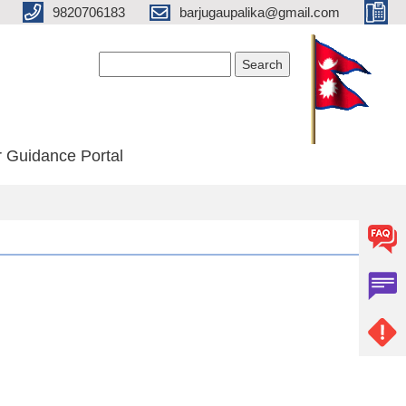
9820706183
barjugaupalika@gmail.com
Search form
Search
 Guidance Portal