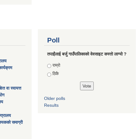
Poll
तपाईंलाई बर्जु गाउँपालिकाको वेवसाइट कस्तो लाग्यो ?
्रालय
Choices
राम्राे
ार्यक्रम
ठिकै
ित वा स्वायत्त
ाेग
Older polls
ालय
Results
्त्रालय
ालयकको समाग्री