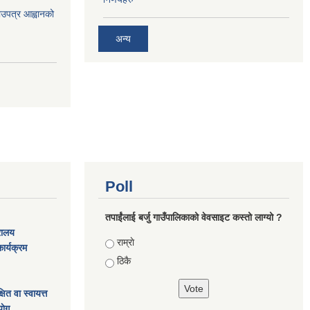
भाउपत्र आह्वानको
अन्य
Poll
तपाईंलाई बर्जु गाउँपालिकाको वेवसाइट कस्तो लाग्यो ?
्रालय
Choices
राम्राे
ार्यक्रम
ठिकै
ित वा स्वायत्त
ाेग