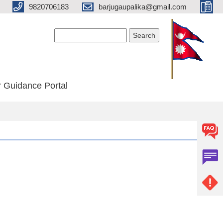
9820706183
barjugaupalika@gmail.com
Search form
Search
 Guidance Portal